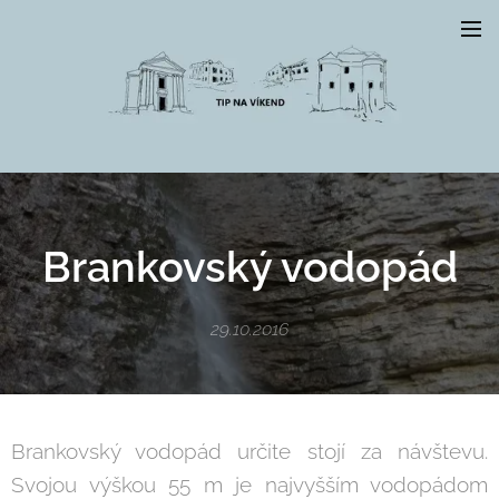
Brankovský vodopád
29.10.2016
Brankovský vodopád určite stojí za návštevu.
Svojou výškou 55 m je najvyšším vodopádom