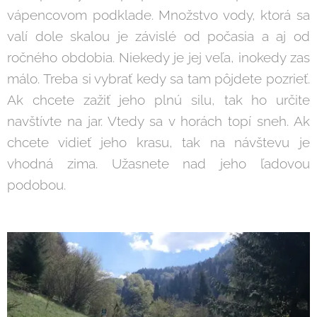
vápencovom podklade. Množstvo vody, ktorá sa
valí dole skalou je závislé od počasia a aj od
ročného obdobia. Niekedy je jej veľa, inokedy zas
málo. Treba si vybrať kedy sa tam pôjdete pozrieť.
Ak chcete zažiť jeho plnú silu, tak ho určite
navštívte na jar. Vtedy sa v horách topí sneh. Ak
chcete vidieť jeho krasu, tak na návštevu je
vhodná zima. Užasnete nad jeho ľadovou
podobou.