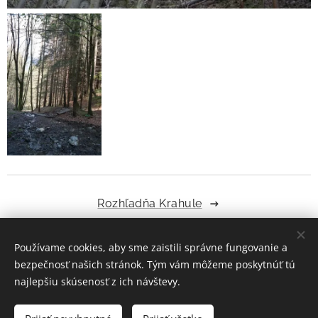
Rozhľadňa Krahule
Používame cookies, aby sme zaistili správne fungovanie a
Share
bezpečnosť našich stránok. Tým vám môžeme poskytnúť tú
najlepšiu skúsenosť z ich návštevy.