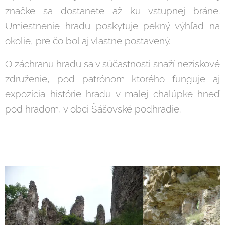
značke sa dostanete až ku vstupnej bráne.
Umiestnenie hradu poskytuje pekný výhľad na
okolie, pre čo bol aj vlastne postavený.
O záchranu hradu sa v súčastnosti snaží neziskové
združenie, pod patrónom ktorého funguje aj
expozícia histórie hradu v malej chalúpke hneď
pod hradom, v obci Šášovské podhradie.