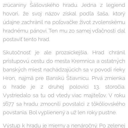
zrúcaniny Šášovského hradu. Jedna z legiend
hovorí, že svoj názov získal podľa šaša, ktorý
údajne zachránil na poľovačke život zvolenskému
hradnému pánovi. Ten mu zo samej vďačnosti dal
postaviť tento hrad.
Skutočnosť je ale prozaickejšia. Hrad chránil
prístupovú cestu do mesta Kremnica a ostatných
banských miest nachádzajúcich sa v povodí rieky
Hron, najmä pre Banskú Štiavnicu. Prvá zmienka
o hrade je z druhej polovici 13. storočia.
Vystriedalo sa tu od vtedy viac majiteľov. V roku
1677 sa hradu zmocnili povstalci z tököliovského
povstania. Bol vyplienený a už len roky pustne.
Výstup k hradu je mierny a nenáročný. Po zelenej