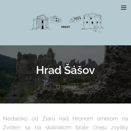
Hrad Šášov
19.05.2013
Neďaleko od Žiaru nad Hronom smerom na
Zvolen sa na skalnatom brale čnejú zvyšky