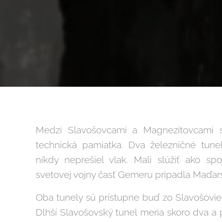
Medzi Slavošovcami a Magnezitovcami 
technická pamiatka. Dva železničné tunel
nikdy neprešiel vlak. Mali slúžiť ako sp
svetovej vojny časť Gemeru pripadla Maďar
Oba tunely sú prístupne buď zo Slavošovie
Dlhší Slavošovský tunel meria skoro dva a p