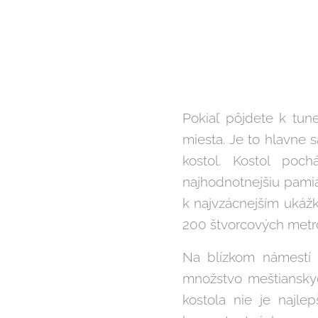
Pokiaľ pôjdete k tune
miesta. Je to hlavne 
kostol. Kostol poc
najhodnotnejšiu pamia
k najvzácnejším ukáž
200 štvorcových metro
Na blízkom námestí 
množstvo meštianskyc
kostola nie je najle