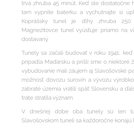
trvá zhruba 45 minút. Keď ste dostatočne h
tam vypnite baterku a vychutnajte si úpl
Koprášsky tunel je dlhý zhruba 25
Magnezitovce tunel vyúsťuje priamo na via
dostavaný.
Tunely sa začali budovať v roku 1941, ke
pripadla Maďarsku a prišli sme o niektoré 
vybudovanie mali záujem aj Slavošovské papi
možnosť dovozu surovín a vývozu výrobkov
zabraté územia vrátili späť Slovensku a ďal
trate stratila význam.
V dnešnej dobe oba tunely sú len tur
Slavošovskom tuneli sa každoročne konajú