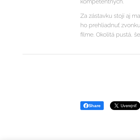
kompetentných.
Za zástavku stojí aj m
ho prehliadnuť zvonku, 
filme. Okolitá pustá, 
Share