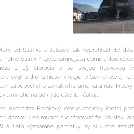
lom od Štítnika a Jelšavy, tak neprehliadnite ďalši
samotný Štítnik. Najvýznamnejšou dominantou obce 
hádza z 13. storočia a so svojou freskovou v
tku svojho druhu nielen v regióne Gemer ale aj na 
kam stredovekého sakrálneho umenia u nás. Fresky 
v a mnohé na odkrytie ešte len čakajú.
sa nachádza Barokový rímskokatolícky kostol pos
h domov. Len musím skonštatovať že ich stav, ale 
pší a tieto významné pamiatky by si určite zaslúži