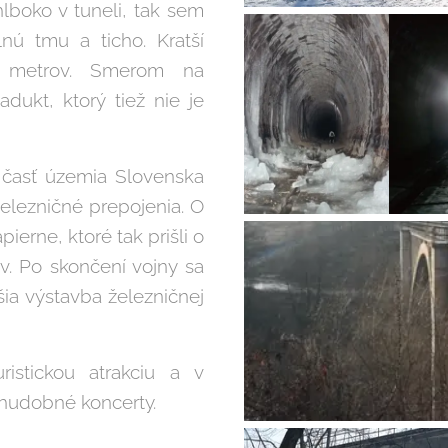
lboko v tuneli, tak sem
nú tmu a ticho. Kratší
0 metrov. Smerom na
dukt, ktorý tiež nie je
ď časť územia Slovenska
železničné prepojenia. O
erne, ktoré tak prišli o
. Po skončení vojny sa
šia výstavba železničnej
istickou atrakciu a v
 hudobné koncerty.