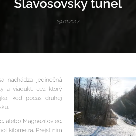
Slavošovský tunel
29.01.2017
sa nachádza jedinečná
y a viadukt, cez ktorý
ojka, keď počas druhej
sku.
c, alebo Magnezitoviec.
ol kilometra. Prejsť ním