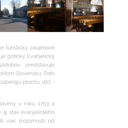
e turisticky zaujímavé
je gotický Evanjelický
ýzdobou predstavuje
celom Slovensku. Patrí
zaberajú plochu 180 -
tavený v roku 1753 a
aj stav evanjelického
li viac pozornosti od